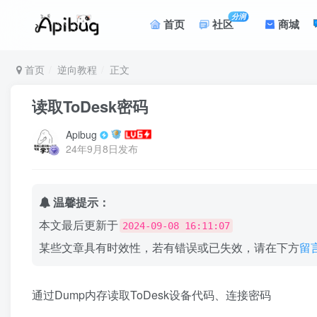
分润
首页
社区
商城
首页
逆向教程
正文
读取ToDesk密码
Apibug
24年9月8日发布
温馨提示：
本文最后更新于
2024-09-08 16:11:07
某些文章具有时效性，若有错误或已失效，请在下方
留
通过Dump内存读取ToDesk设备代码、连接密码