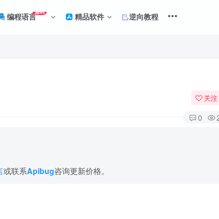
源码
编程语言
精品软件
逆向教程
关注
0
言
或联系
Apibug
咨询更新价格。