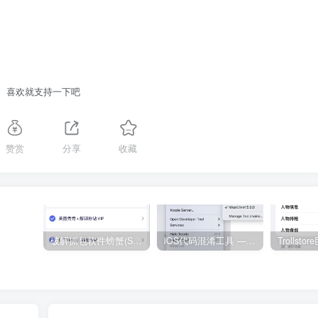
喜欢就支持一下吧
赞赏
分享
收藏
破解抓包软件螃蟹(Storm Sniffer)的加密规则【已更新】
iOS代码混淆工具 — Hikari（支持Xcode全部版本混淆）