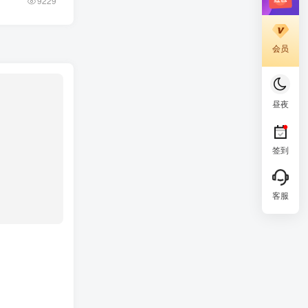
9229
会员
昼夜
签到
客服