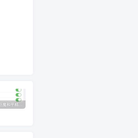
Trollstore巨魔和平精英绘制完整源码
S36王者Trollstore巨魔跨进程绘制开源
IOS逆向之手 Apibug 把手教你破解Storm Sniffer
Ro