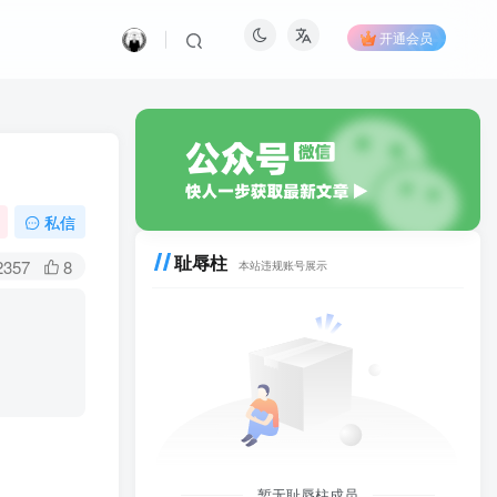
开通会员
私信
耻辱柱
2357
8
本站违规账号展示
暂无耻辱柱成员