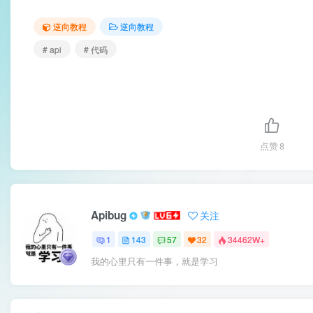
逆向教程
逆向教程
# api
# 代码
点赞
8
Apibug
关注
1
143
57
32
34462W+
我的心里只有一件事，就是学习