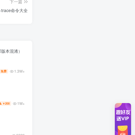
下一篇
da-trace命令大全
e全部版本混淆）
1.3W+
免费
1W+
200
￥