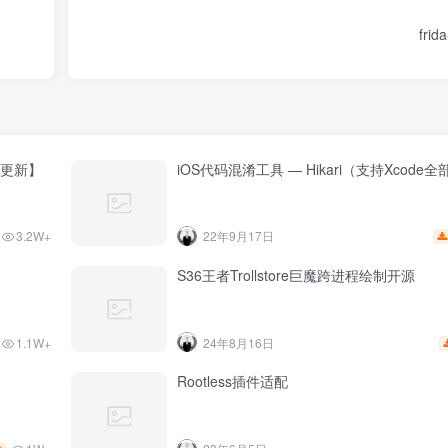
fri
【已更新】
iOS代码混淆工具 — Hikari（支持Xcod
3.2W+
22年9月17日
S36王者Trollstore巨魔跨进程绘制开源
1.1W+
24年8月16日
Rootless插件适配