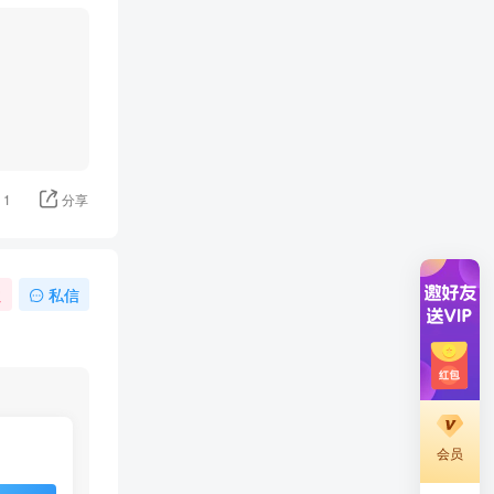
1
分享
注
私信
会员