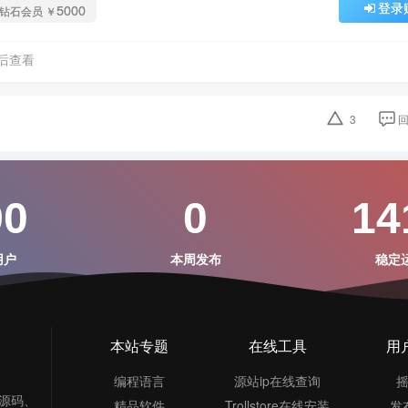
登录
5000
钻石会员
￥
后查看
3
90
0
14
用户
本周发布
稳定
本站专题
在线工具
用
编程语言
源站ip在线查询
S源码、
精品软件
Trollstore在线安装
发