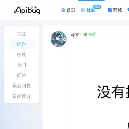
分润
首页
社区
商城
关注
xj001
24年8月20日发布
1262次阅读
综合
板块
热门
问答
最新回复
最高评分