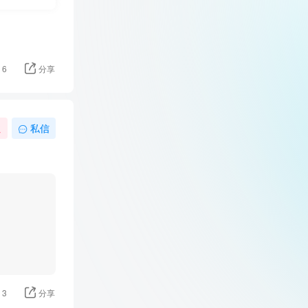
6
分享
注
私信
3
分享