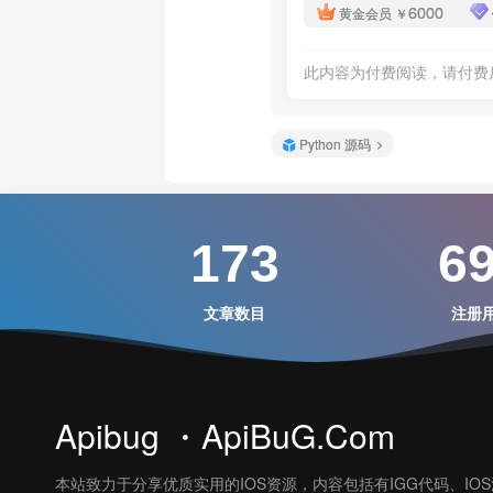
6000
黄金会员
￥
此内容为付费阅读，请付费
Python 源码
173
6
文章数目
注册
Apibug ・ApiBuG.Com
本站致力于分享优质实用的IOS资源，内容包括有IGG代码、IO