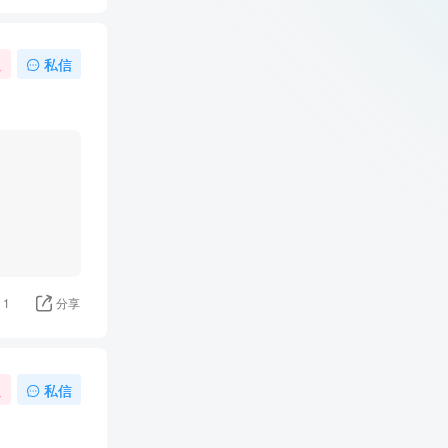
注
私信
1
分享
注
私信