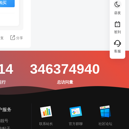
购买
昼夜
签到
回复
分享
客服
14
346374940
运行
总访问量
户服务
摇靓号
联系站长
官方群聊
社区论坛
布帖子