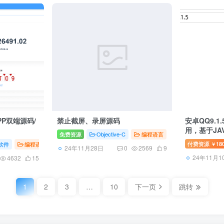
PP双端源码/
禁止截屏、录屏源码
安卓QQ9.1.
用，基于JA
免费资源
Objective-C
编程语言
# 代码
# 源码
#
付费资源
18
软件
编程语言
网站源码
# api
# 代码
# 源码
￥
24年11月28日
0
2569
9
24年11月1
4632
15
1
2
3
…
10
下一页
跳转