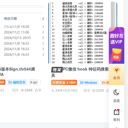
5版本Sign,tIv544调
PC微信 hook 特征码搜索工
VA
具
 UI
会员
000
编程语言
# api
# UI
# go
付费资源
1800
Windows
精品软件
# a
￥
0日
0
2888
9
24年10月19日
0
2024
12
昼夜
签到