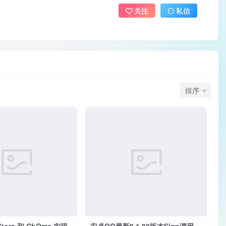
关注
私信
排序
Store 和 ChOma 实现
安卓QQ最新9.1.90版本Sign调用