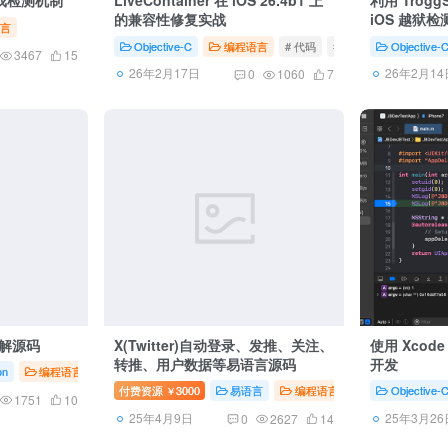
的兼容性修复实战
iOS 越狱
语言
Objective-C
编程语言
# 代码
# hook
# ce
Objective-
3467
15
26年2月17日
26年2月14
0
1060
7
破解源码
X(Twitter)自动登录、发推、关注、
使用 Xcode 
转推、用户数据等易语言源码
开发
on
编程语言
# 源码
# 工具
# ce
付费资源
3000
易语言
编程语言
# 源码
Objective-
# 工具
￥
1751
10
25年4月9日
25年3月26
0
2627
14