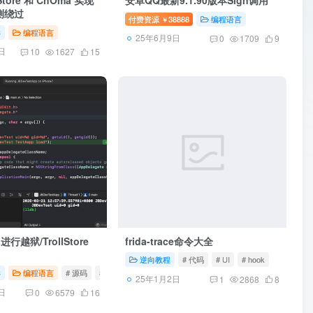
检测绕过
付费资源
38888
编程语言
￥
C
编程语言
25年6月9日
0
1709
9
日
10
1627
15
进行越狱/TrollStore
frida-trace命令大全
逆向教程
# 代码
# UI
# hook
C
# 签名
编程语言
# 源码
# 工具
# 越狱
25年1月2日
1
2868
8
日
0
6579
16