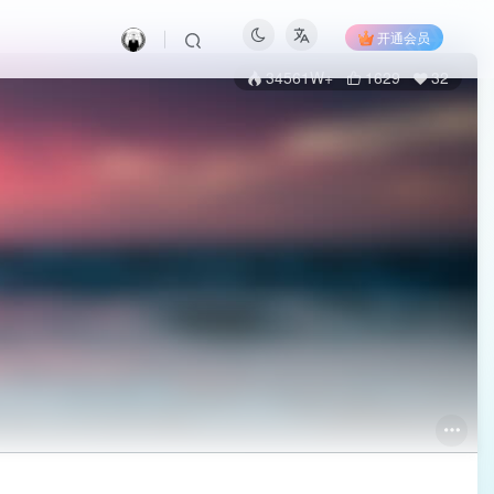
开通会员
34561W+
1629
32