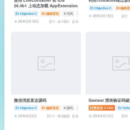
26.4b1 上动态加载 AppExtension
Objective-C
编程
Objective-C
编程语言
# 代码
# UI
# 工具
26年2月18日
1
26年2月18日
1
1921
9
微信消息直达源码
Geetest 滑块验证码
Objective-C
编程语言
# 源码
# UI
# hook
付费资源
1200
Pyth
￥
25年6月2日
25年4月10日
11
3855
9
0