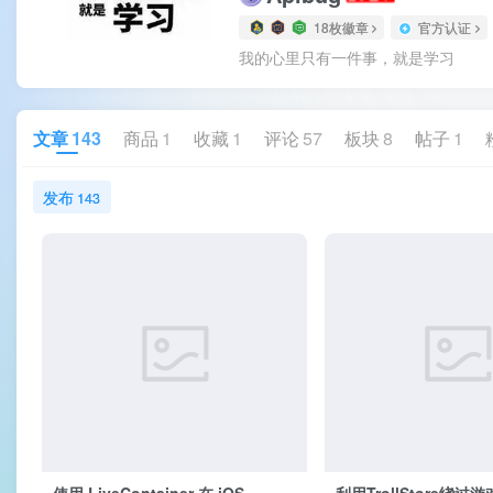
18枚徽章
官方认证
我的心里只有一件事，就是学习
文章
143
商品
1
收藏
1
评论
57
板块
8
帖子
1
发布
143
使用 LiveContainer 在 iOS
利用TrollStore绕