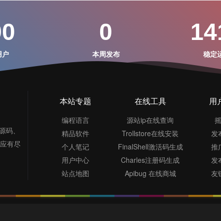
90
0
14
用户
本周发布
稳定
本站专题
在线工具
用
编程语言
源站ip在线查询
S源码、
精品软件
Trollstore在线安装
发
，应有尽
个人笔记
FinalShell激活码生成
推
用户中心
Charles注册码生成
发
站点地图
Apibug 在线商城
友