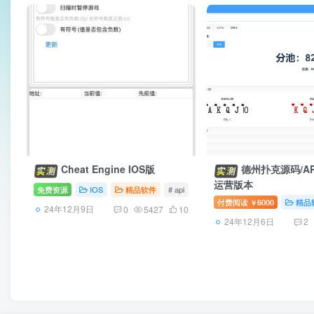
Cheat Engine IOS版
德州扑克源码/A
运营版本
免费资源
IOS
精品软件
# api
# 工具
# ce
付费阅读
6000
精品
￥
24年12月9日
0
5427
10
24年12月6日
2