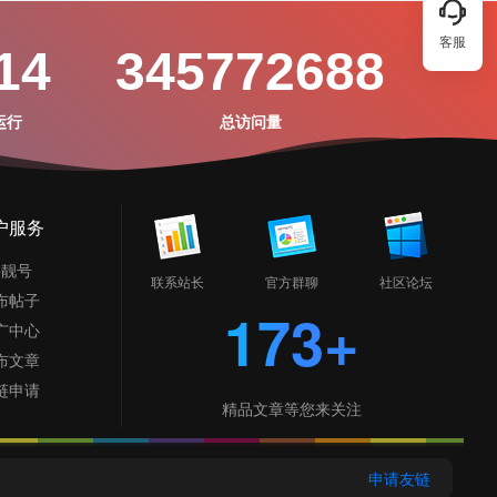
客服
14
345772688
运行
总访问量
户服务
摇靓号
联系站长
官方群聊
社区论坛
布帖子
173+
广中心
布文章
链申请
精品文章等您来关注
申请友链