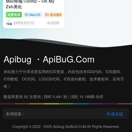
Mac终端 iTerm2 – Oh My
Zsh美化
免费资源
MacOS
逆向教程
23年9月21日
3299
Apibug ・ApiBuG.Com
本站致力于分享优质实用的IOS资源，内容包括有IGG代码、IOS源码、
IOS教程、OC代码、LOGOS代码、IOS逆向教程、技术教程等，应有尽
有！
数据库查询 52 次查询 | 用时 0.491 秒 | 消耗 15.16MB 内存
友情链接：
申请友链
Copyright © 2022 - 2025
Apibug ApiBuG.CoM
All Rights Reserved.