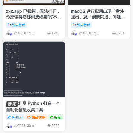
xxx.app 已损坏，无法打开，
macOS 运行应用出现「意外
你应该将它移到废纸篓/打不开
退出」及「崩溃闪退」问题修
xxx，因为它来自身份不明的
复方法
逆向教程
逆向教程
开发者解决方法
21年3月19日
21年3月19日
1745
3761
利用 Python 打造一个
自动化信息收集工具
Python
精品软件
编程语言
20年4月25日
2073