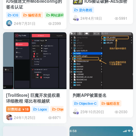
iOS描述文件Mobileconfig的
IOS验证破解-AES加密
签名认证
逆向教程
IOS
编程语言
网站源码
24年4月18日
5991
24年7月31日
2399
[TrollStore] 巨魔开发提权最
判断APP被重签名
详细教程 堪比有根越狱
Objective-C
编程语言
付费阅读
18
Logos
Objective-C
￥
23年10月20日
2030
24年1月25日
6971